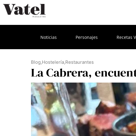
Noticias
Personajes
Recetas V
Blog
,
Hostelería
,
Restaurantes
La Cabrera, encuentr