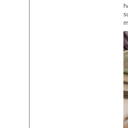
h
s
m