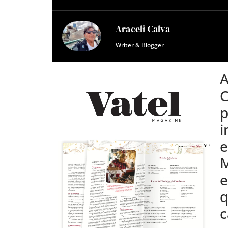
Araceli Calva
Writer & Blogger
A
C
p
i
e
M
e
q
c