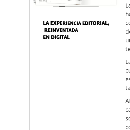
L
h
c
d
u
t
L
c
e
t
A
c
s
c