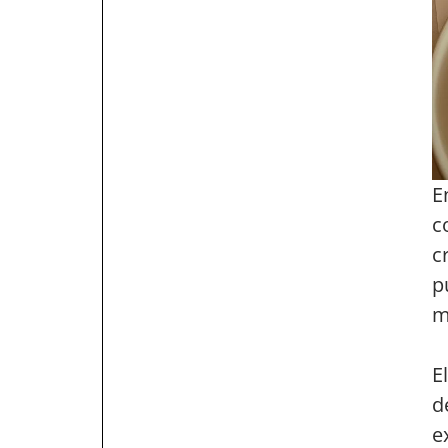
E
c
c
p
m
E
d
e