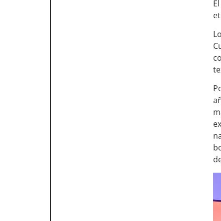
El
et
Lo
C
c
te
Po
añ
m
ex
na
bo
de