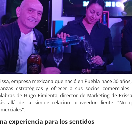
issa, empresa mexicana que nació en Puebla hace 30 años, l
lianzas estratégicas y ofrecer a sus socios comerciales
alabras de Hugo Pimienta, director de Marketing de Priss
ás allá de la simple relación proveedor-cliente: “No 
merciales”.
na experiencia para los sentidos