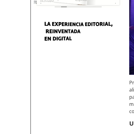
Pr
a
p
m
co
U