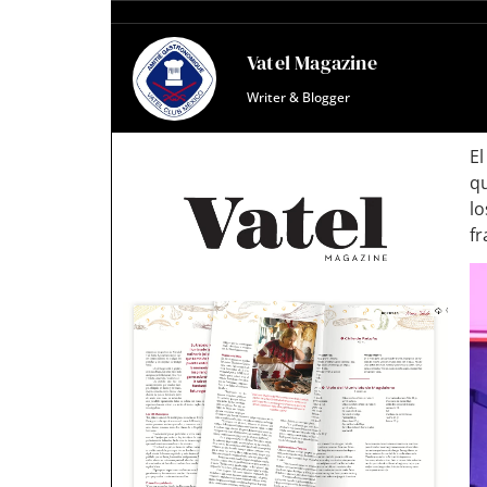
Vatel Magazine
Writer & Blogger
El
q
l
fr