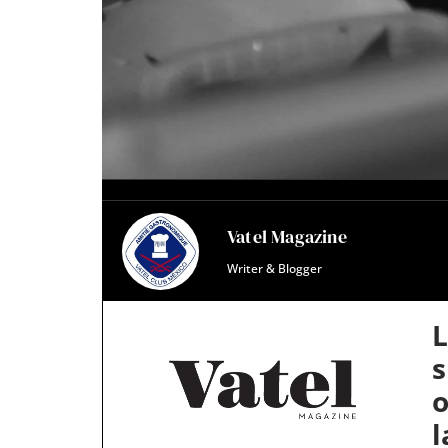
Vatel Magazine
Writer & Blogger
L
s
o
l