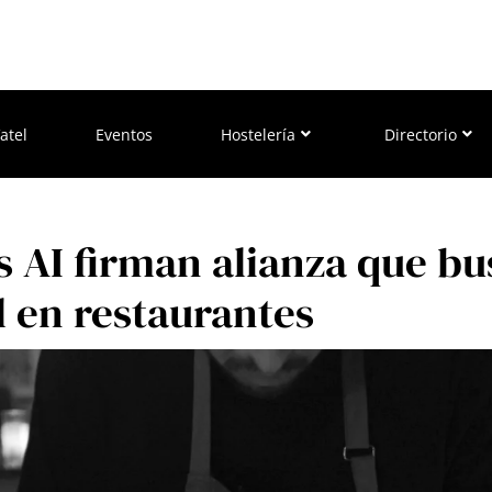
atel
Eventos
Hostelería
Directorio
AI firman alianza que bus
l en restaurantes