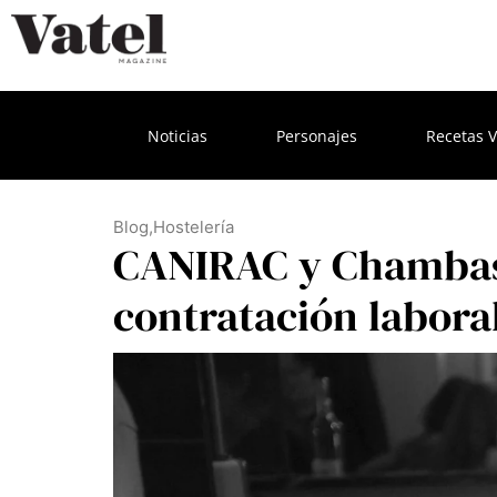
Noticias
Personajes
Recetas V
Blog
,
Hostelería
CANIRAC y Chambas 
contratación labora