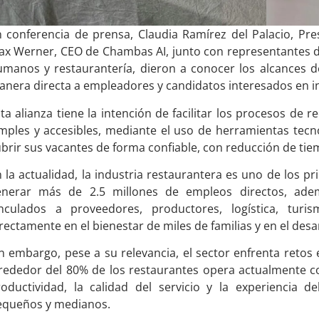
 conferencia de prensa, Claudia Ramírez del Palacio, Pre
ax Werner, CEO de Chambas AI, junto con representantes d
umanos y restaurantería, dieron a conocer los alcances d
nera directa a empleadores y candidatos interesados en int
ta alianza tiene la intención de facilitar los procesos de
mples y accesibles, mediante el uso de herramientas tecn
brir sus vacantes de forma confiable, con reducción de tie
 la actualidad, la industria restaurantera es uno de los p
enerar más de 2.5 millones de empleos directos, adem
inculados a proveedores, productores, logística, turi
rectamente en el bienestar de miles de familias y en el des
n embargo, pese a su relevancia, el sector enfrenta retos
rededor del 80% de los restaurantes opera actualmente con
roductividad, la calidad del servicio y la experiencia 
equeños y medianos.