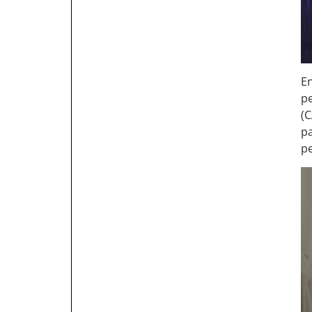
En
p
(
pa
p