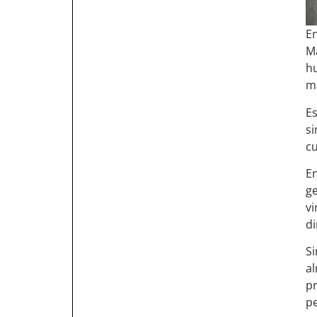
En
M
h
ma
Es
si
cu
En
g
v
di
Si
al
p
p